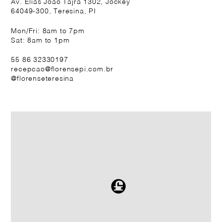
Av. Elias João Tajra 1302, Jockey
64049-300, Teresina, PI
Mon/Fri: 8am to 7pm
Sat: 8am to 1pm
55 86 32330197
recepcao@florensepi.com.br
@florenseteresina