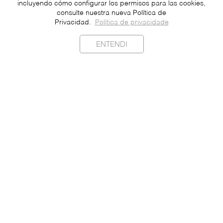
incluyendo cómo configurar los permisos para las cookies,
consulte nuestra nueva Política de
Privacidad.
Política de privacidade
ENTENDI
Sostenibilidad
Contacto
Prensa
Unete
Ser un Franquiciado
Datos Personales
Política de Privacidad
Portugués